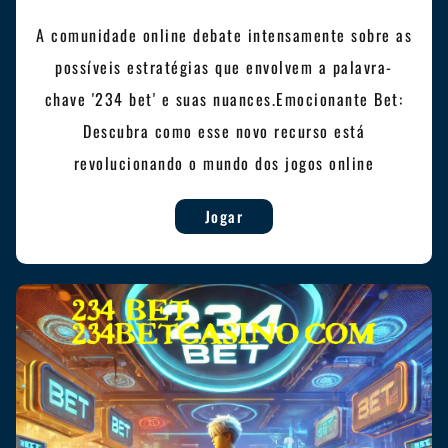
A comunidade online debate intensamente sobre as
possíveis estratégias que envolvem a palavra-
chave '234 bet' e suas nuances.Emocionante Bet:
Descubra como esse novo recurso está
revolucionando o mundo dos jogos online
Jogar