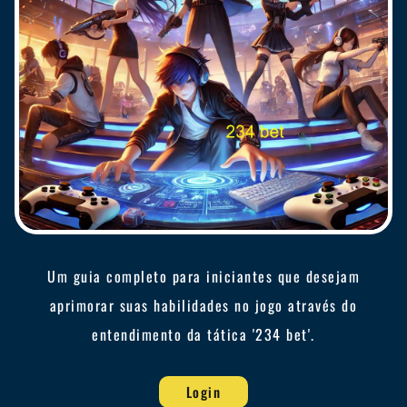
Um guia completo para iniciantes que desejam
aprimorar suas habilidades no jogo através do
entendimento da tática '234 bet'.
Login