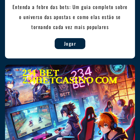
Entenda a febre das bets: Um guia completo sobre
o universo das apostas e como elas estão se
tornando cada vez mais populares
Jogar