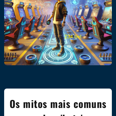
Os mitos mais comuns