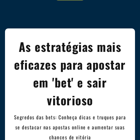
As estratégias mais
eficazes para apostar
em 'bet' e sair
vitorioso
Segredos das bets: Conheça dicas e truques para
se destacar nas apostas online e aumentar suas
chances de vitória